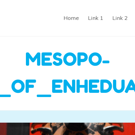
Home
Link 1
Link 2
MESOPO-
K_OF_ENHEDU