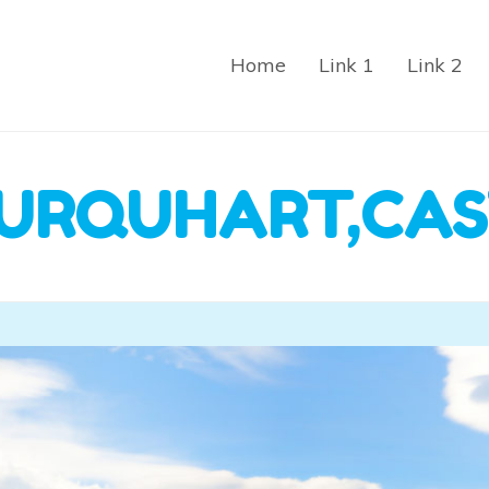
Home
Link 1
Link 2
,URQUHART,CAS