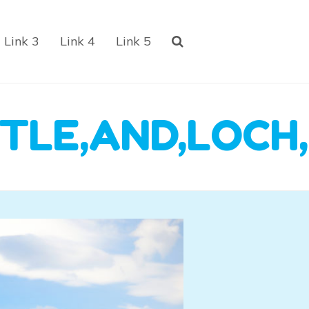
Link 3
Link 4
Link 5
TLE,AND,LOCH,