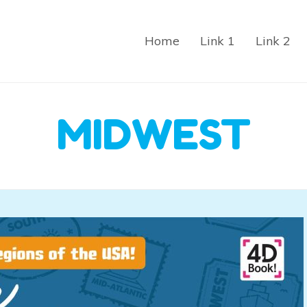
Home
Link 1
Link 2
MIDWEST